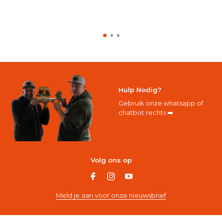
Hulp Nodig?
Gebruik onze whatsapp of
chatbot rechts ➡️
Volg ons op
Meld je aan voor onze nieuwsbrief