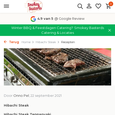
0
4.9 van 5
@ Google Review
Winter BBQ & Feestdagen Catering?
Smokey Basterds
Catering & Locaties
Terug
Home
Hibachi Steak
Recepten
Door
Onno Pel
, 22 september 2021
Hibachi Steak
Hibachi Steak Teppanyaki