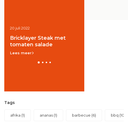
021
20 juli 2022
20 juli 2022
Bricklayer Steak met
Zalm a la Vara
tomaten salade
Lees meer
Lees meer
Tags
afrika
(1)
ananas
(1)
barbecue
(6)
bbq
(10)