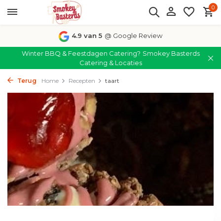
0
4.9 van 5
@ Google Review
Winter BBQ & Feestdagen Catering?
Smokey Basterds
Catering & Locaties
Terug
Home
Recepten
taart