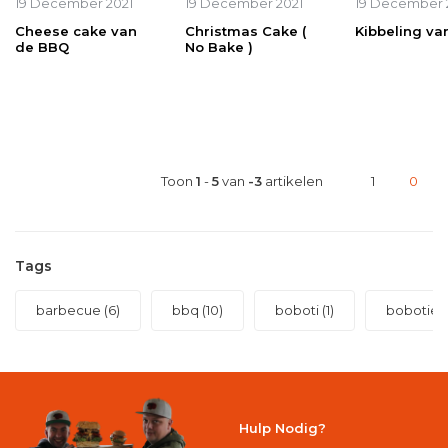
19 December 2021
19 December 2021
19 December 
Cheese cake van
Christmas Cake (
Kibbeling va
de BBQ
No Bake )
Toon
1
-
5
van
-3
artikelen
1
0
Tags
barbecue
(6)
bbq
(10)
boboti
(1)
bobotie
(
Hulp Nodig?