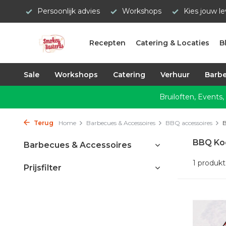
Persoonlijk advies
Workshops
Kies jouw l
Recepten
Catering & Locaties
B
Sale
Workshops
Catering
Verhuur
Barbe
Bruiloften, Events,
Terug
Home
Barbecues & Accessoires
BBQ accessoires
BBQ Ko
Barbecues & Accessoires
1 produkt
Prijsfilter