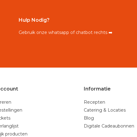
Hulp Nodig?
Gebruik onze whatsapp of chatbot rechts ➡️
account
Informatie
reren
Recepten
estellingen
Catering & Locaties
ickets
Blog
rlanglijst
Digitale Cadeaubonnen
ijk producten