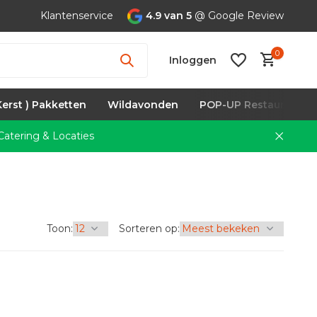
Klantenservice
4.9 van 5
@ Google Review
0
Inloggen
Kerst ) Pakketten
Wildavonden
POP-UP Restaurants
atering & Locaties
Account
aanmaken
Toon:
Sorteren op: