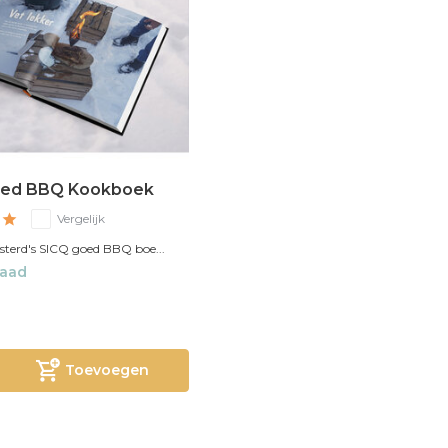
oed BBQ Kookboek
Vergelijk
terd's SICQ goed BBQ boe...
raad
Toevoegen