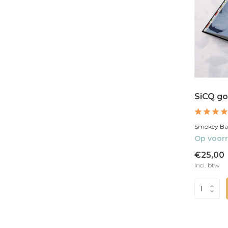
SiCQ g
Smokey Bas
Op voor
€25,00
Incl. btw