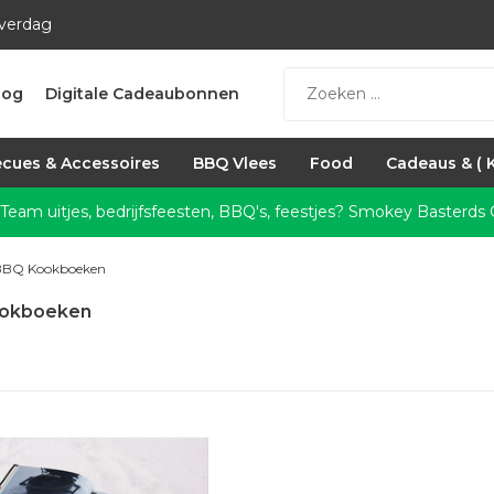
everdag
log
Digitale Cadeaubonnen
cues & Accessoires
BBQ Vlees
Food
Cadeaus & ( 
 Team uitjes, bedrijfsfeesten, BBQ's, feestjes?
Smokey Basterds C
BBQ Kookboeken
okboeken