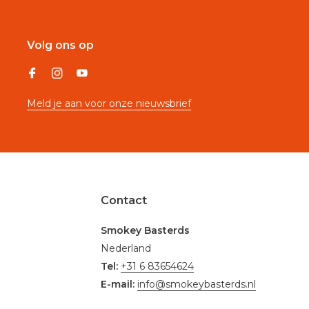
Volg ons op
Meld je aan voor onze nieuwsbrief
Contact
Smokey Basterds
Nederland
Tel:
+31 6 83654624
E-mail:
info@smokeybasterds.nl