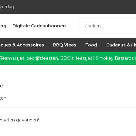
everdag
log
Digitale Cadeaubonnen
cues & Accessoires
BBQ Vlees
Food
Cadeaus & ( 
 Team uitjes, bedrijfsfeesten, BBQ's, feestjes?
Smokey Basterds C
re
ten
ducten gevonden!...