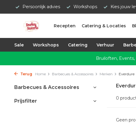
Persoonlijk advies
Workshops
Kies jouw l
Recepten
Catering & Locaties
B
Sale
Workshops
Catering
Verhuur
Barbe
Bruiloften, Events,
Terug
Home
Barbecues & Accessoires
Merken
Everdure
Everdu
Barbecues & Accessoires
0 produc
Prijsfilter
Geen pro