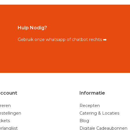
Hulp Nodig?
Gebruik onze whatsapp of chatbot rechts ➡️
account
Informatie
reren
Recepten
estellingen
Catering & Locaties
ickets
Blog
rlanglijst
Digitale Cadeaubonnen