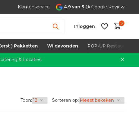
Klantenservice
4.9 van 5
@ Google Review
0
Inloggen
Kerst ) Pakketten
Wildavonden
POP-UP Restaurants
atering & Locaties
Account
aanmaken
Toon:
Sorteren op: