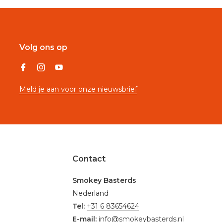
Volg ons op
Meld je aan voor onze nieuwsbrief
Contact
Smokey Basterds
Nederland
Tel:
+31 6 83654624
E-mail:
info@smokeybasterds.nl