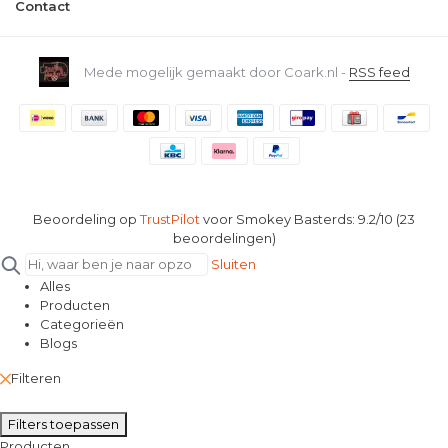
Contact
Mede mogelijk gemaakt door Coark.nl -
RSS feed
Beoordeling op
TrustPilot
voor Smokey Basterds: 9.2/10 (23
beoordelingen)
Sluiten
Alles
Producten
Categorieën
Blogs
Filteren
Filters toepassen
Producten