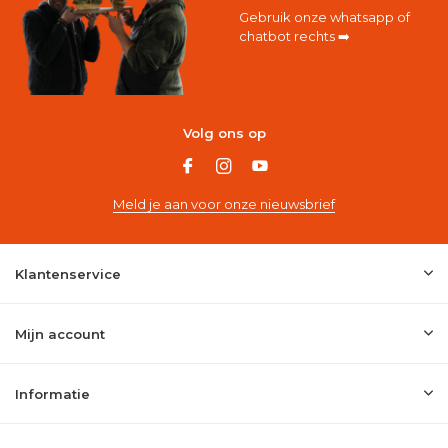
Gebruik onze whatsapp of
chatbot rechts ➡️
Volg ons op
Meld je aan voor onze nieuwsbrief
Klantenservice
Mijn account
Informatie