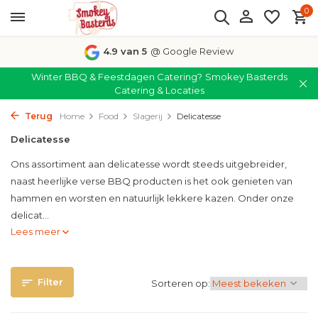
0
4.9 van 5
@ Google Review
Winter BBQ & Feestdagen Catering?
Smokey Basterds
Catering & Locaties
Terug
Home
Food
Slagerij
Delicatesse
Delicatesse
Ons assortiment aan delicatesse wordt steeds uitgebreider,
naast heerlijke verse BBQ producten is het ook genieten van
hammen en worsten en natuurlijk lekkere kazen. Onder onze
delicat...
Lees meer
Filter
Sorteren op: