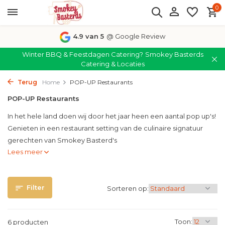
0
4.9 van 5
@ Google Review
Winter BBQ & Feestdagen Catering?
Smokey Basterds
Catering & Locaties
Terug
Home
POP-UP Restaurants
POP-UP Restaurants
In het hele land doen wij door het jaar heen een aantal pop up's!
Genieten in een restaurant setting van de culinaire signatuur
gerechten van Smokey Basterd's
Lees meer
Filter
Sorteren op:
Toon:
6 producten