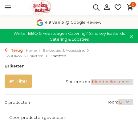
0
4.9 van 5
@ Google Review
Winter BBQ & Feestdagen Catering?
Smokey Basterds
Catering & Locaties
Terug
Home
Barbecues & Accessoires
Houtskool & Briketten
Briketten
Briketten
Filter
Sorteren op:
Toon:
0 producten
Geen producten gevonden!...