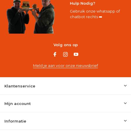
Hulp Nodig?
Gebruik onze whatsapp of
chatbot rechts ➡️
Volg ons op
Meld je aan voor onze nieuwsbrief
Klantenservice
Mijn account
Informatie