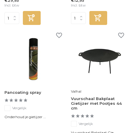
€29,95
€12,95
Incl. btw
Incl. btw
Valhal
Pancoating spray
Vuurschaal Bakplaat
Gietijzer met Pootjes 44
Vergelijk
cm
Onderhoud je gietijzer ...
Vergelijk
Vuurschaal Bakplaat Gie...