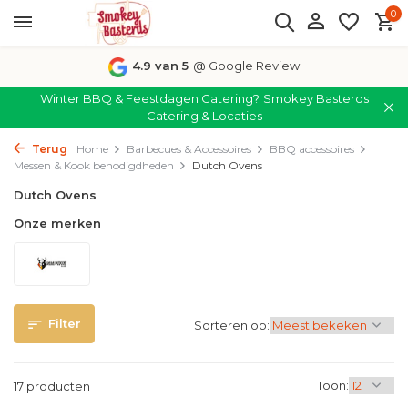
0
4.9 van 5
@ Google Review
Winter BBQ & Feestdagen Catering?
Smokey Basterds
Catering & Locaties
Terug
Home
Barbecues & Accessoires
BBQ accessoires
Messen & Kook benodigdheden
Dutch Ovens
Dutch Ovens
Onze merken
Filter
Sorteren op:
Toon:
17 producten