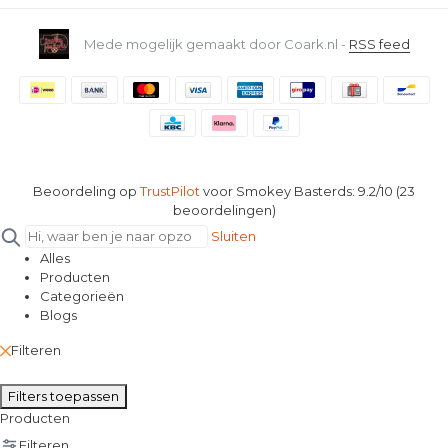
Mede mogelijk gemaakt door Coark.nl -
RSS feed
Beoordeling op
TrustPilot
voor Smokey Basterds: 9.2/10 (23
beoordelingen)
Sluiten
Alles
Producten
Categorieën
Blogs
Filteren
Filters toepassen
Producten
Filteren