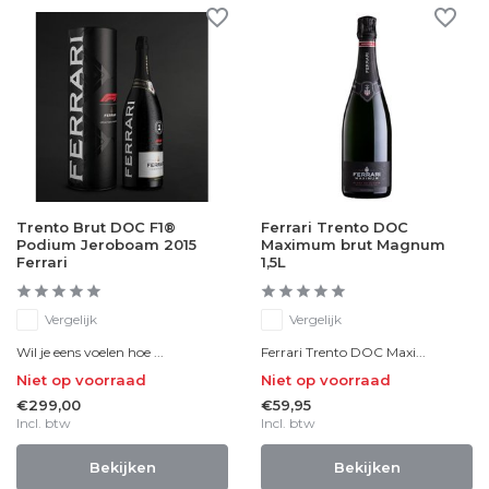
Trento Brut DOC F1®
Ferrari Trento DOC
Podium Jeroboam 2015
Maximum brut Magnum
Ferrari
1,5L
Vergelijk
Vergelijk
Wil je eens voelen hoe ...
Ferrari Trento DOC Maxi...
Niet op voorraad
Niet op voorraad
€299,00
€59,95
Incl. btw
Incl. btw
Bekijken
Bekijken