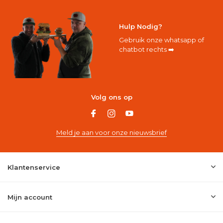
Hulp Nodig?
Gebruik onze whatsapp of
chatbot rechts ➡️
Volg ons op
Meld je aan voor onze nieuwsbrief
Klantenservice
Mijn account