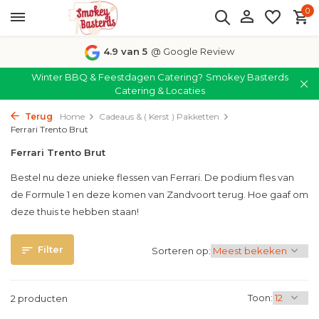
0
4.9 van 5
@ Google Review
Winter BBQ & Feestdagen Catering?
Smokey Basterds
Catering & Locaties
Terug
Home
Cadeaus & ( Kerst ) Pakketten
Ferrari Trento Brut
Ferrari Trento Brut
Bestel nu deze unieke flessen van Ferrari. De podium fles van
de Formule 1 en deze komen van Zandvoort terug. Hoe gaaf om
deze thuis te hebben staan!
Filter
Sorteren op:
Toon:
2 producten