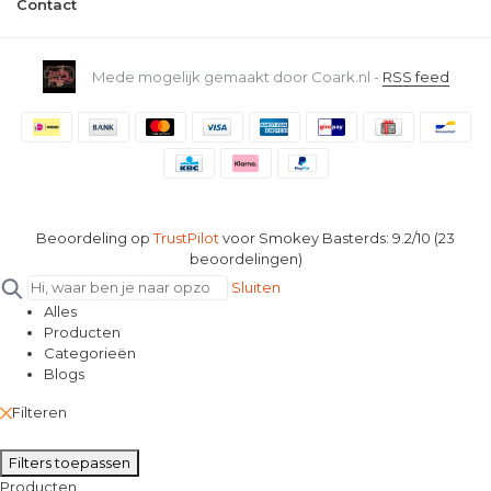
Contact
Mede mogelijk gemaakt door Coark.nl -
RSS feed
Beoordeling op
TrustPilot
voor Smokey Basterds: 9.2/10 (23
beoordelingen)
Sluiten
Alles
Producten
Categorieën
Blogs
Filteren
Filters toepassen
Producten