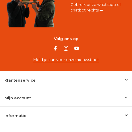
Gebruik onze whatsapp of
chatbot rechts ➡️
Volg ons op
Meld je aan voor onze nieuwsbrief
Klantenservice
Mijn account
Informatie