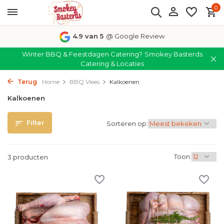
0
4.9 van 5
@ Google Review
Winter BBQ & Feestdagen Catering?
Smokey Basterds
Catering & Locaties
Terug
Home
BBQ Vlees
Kalkoenen
Kalkoenen
Filter
Sorteren op:
Toon:
3 producten