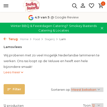
0
4.9 van 5
@ Google Review
Winter BBQ & Feestdagen Catering?
Smokey Basterds
Catering & Locaties
Terug
Home
Food
Slagerij
Lam
Lamsvlees
Wij proberen met zo veel mogelijk Nederlandse lammeren te
werken. Ons ras loopt op de Veluwe en heeft een hele
bijzondere smaak!
Lees meer
Filter
Sorteren op:
Toon:
12 producten