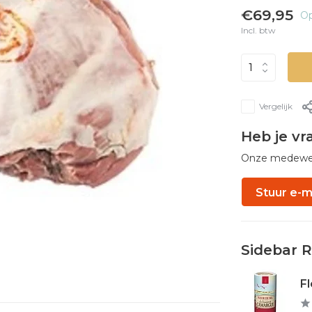
€69,95
Op
Incl. btw
Vergelijk
Heb je vr
Onze medewerk
Stuur e-m
Sidebar 
Fl