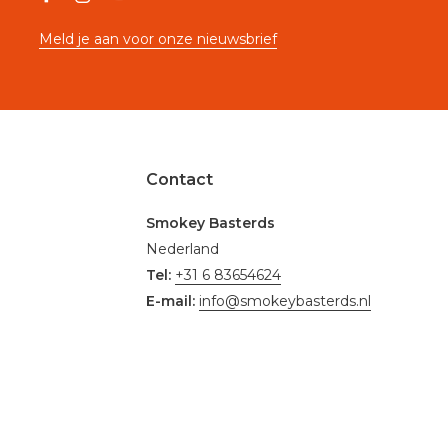
Meld je aan voor onze nieuwsbrief
Contact
Smokey Basterds
Nederland
Tel:
+31 6 83654624
E-mail:
info@smokeybasterds.nl