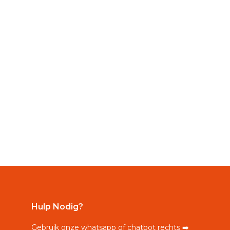
Hulp Nodig?
Gebruik onze whatsapp of chatbot rechts ➡️