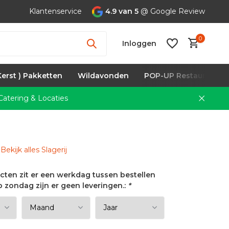
Klantenservice
4.9 van 5
@ Google Review
0
Inloggen
Kerst ) Pakketten
Wildavonden
POP-UP Restaurants
atering & Locaties
Account
aanmaken
Bekijk alles Slagerij
ucten zit er een werkdag tussen bestellen
p zondag zijn er geen leveringen.:
*