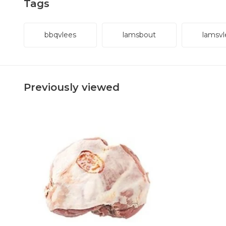
Tags
bbqvlees
lamsbout
lamsvl
Previously viewed