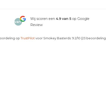
4.9
Wij scoren een
4.9 van 5
op Google
van
Review
5
oordeling op
TrustPilot
voor Smokey Basterds: 9.2/10 (23 beoordeling