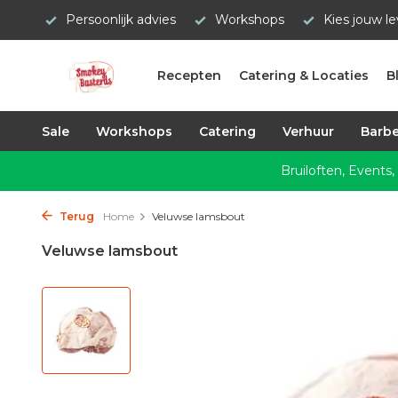
Persoonlijk advies
Workshops
Kies jouw l
Recepten
Catering & Locaties
B
Sale
Workshops
Catering
Verhuur
Barbe
Bruiloften, Events,
Terug
Home
Veluwse lamsbout
Veluwse lamsbout