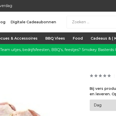
everdag
log
Digitale Cadeaubonnen
cues & Accessoires
BBQ Vlees
Food
Cadeaus & ( 
 Team uitjes, bedrijfsfeesten, BBQ's, feestjes?
Smokey Basterds C
Bij vers prod
en leveren. O