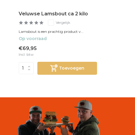
Veluwse Lamsbout ca 2 kilo
Vergelijk
Lamsbout is een prachtig product v...
Op voorraad
€69,95
Incl. btw
Toevoegen