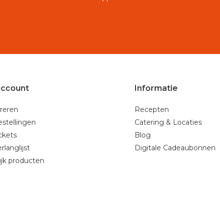
account
Informatie
reren
Recepten
estellingen
Catering & Locaties
ickets
Blog
rlanglijst
Digitale Cadeaubonnen
ijk producten