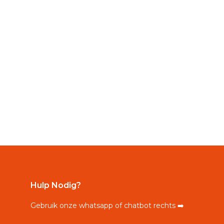
Hulp Nodig?
Gebruik onze whatsapp of chatbot rechts ➡️