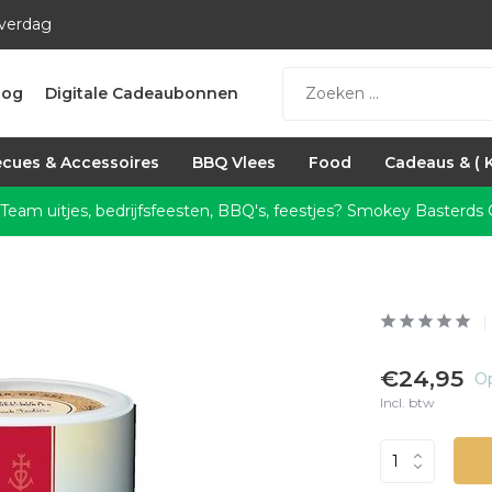
everdag
log
Digitale Cadeaubonnen
cues & Accessoires
BBQ Vlees
Food
Cadeaus & ( 
 Team uitjes, bedrijfsfeesten, BBQ's, feestjes?
Smokey Basterds C
€24,95
Op
Incl. btw