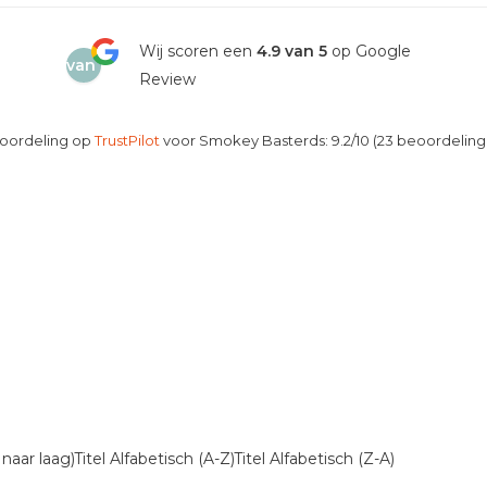
4.9
Wij scoren een
4.9 van 5
op Google
van
Review
5
oordeling op
TrustPilot
voor Smokey Basterds: 9.2/10 (23 beoordeling
 naar laag)
Titel Alfabetisch (A-Z)
Titel Alfabetisch (Z-A)