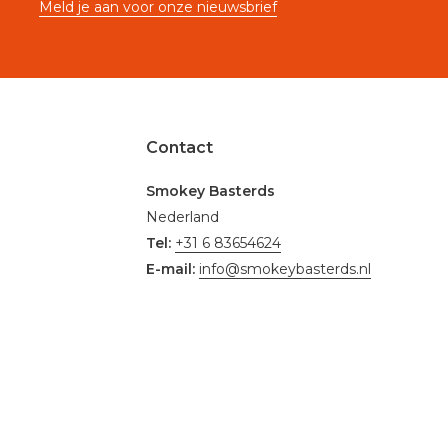
Meld je aan voor onze nieuwsbrief
Contact
Smokey Basterds
Nederland
Tel:
+31 6 83654624
E-mail:
info@smokeybasterds.nl