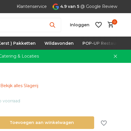
Klantenservice
4.9 van 5
@ Google Review
0
Inloggen
Kerst ) Pakketten
Wildavonden
POP-UP Restaurants
atering & Locaties
Account
aanmaken
Bekijk alles Slagerij
 voorraad
Toevoegen aan winkelwagen