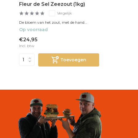
Fleur de Sel Zeezout (1kg)
Vergelijk
De bloem van het zout, met de hand...
Op voorraad
€24,95
Incl. btw
Toevoegen