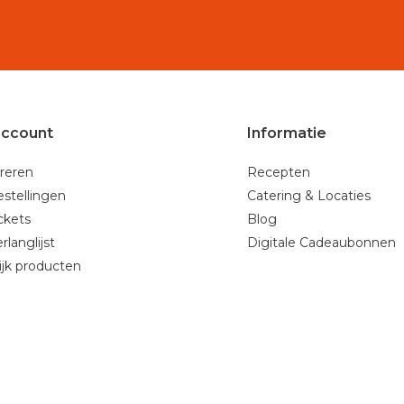
account
Informatie
reren
Recepten
estellingen
Catering & Locaties
ickets
Blog
rlanglijst
Digitale Cadeaubonnen
ijk producten