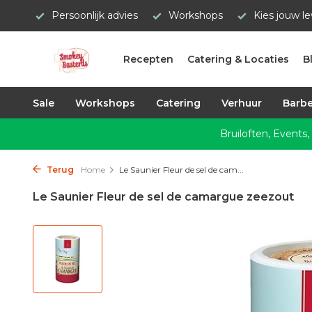
Persoonlijk advies
Workshops
Kies jouw l
Recepten
Catering & Locaties
B
Sale
Workshops
Catering
Verhuur
Barbe
Bruiloften, Events,
Terug
Home
Le Saunier Fleur de sel de cam...
Le Saunier Fleur de sel de camargue zeezout