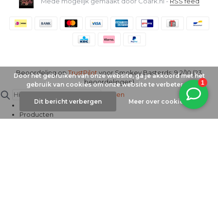
Mede mogelijk gemaakt door Coark.nl -
RSS feed
Beoordeling op
TrustPilot
voor Smokey Basterds: 9.2/10 (23
Door het gebruiken van onze website, ga je akkoord met het
beoordelingen)
gebruik van cookies om onze website te verbeteren.
Sluiten
Dit bericht verbergen
Meer over cookies »
Alles
Producten
Categorieën
Blogs
Filteren
Filters toepassen
Producten
Filteren
Sorteren op
Sorteren op
Relevantie
Nieuwste
Prijs (laag naar hoog)
Prijs (hoog naar