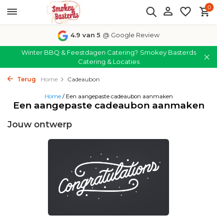
0
4.9 van 5
@ Google Review
Winter BBQ & Feestdagen Catering?
Smokey Basterds
Catering & Locaties
Terug
Home
Cadeaubon
Home
/ Een aangepaste cadeaubon aanmaken
Een aangepaste cadeaubon aanmaken
Jouw ontwerp