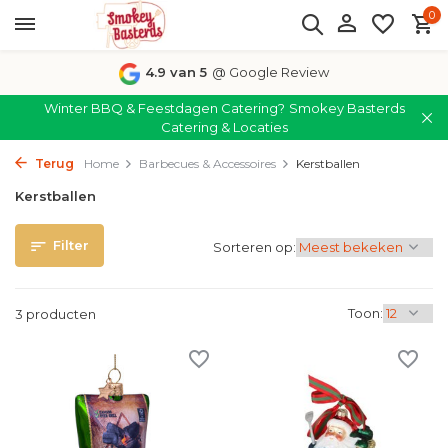
0
4.9 van 5
@ Google Review
Winter BBQ & Feestdagen Catering?
Smokey Basterds
Catering & Locaties
Terug
Home
Barbecues & Accessoires
Kerstballen
Kerstballen
Filter
Sorteren op:
Toon:
3 producten