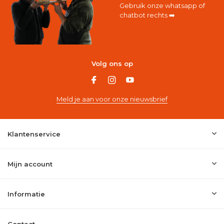
Gebruik onze whatsapp of
chatbot rechts ➡️
Volg ons op
Meld je aan voor onze nieuwsbrief
Klantenservice
Mijn account
Informatie
Contact