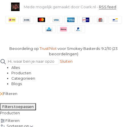
Mede mogelijk gemaakt door Coark.nl -
RSS feed
Beoordeling op
TrustPilot
voor Smokey Basterds: 9.2/10 (23
beoordelingen)
Sluiten
Alles
Producten
Categorieën
Blogs
Filteren
Filters toepassen
Producten
Filteren
Sorteren op