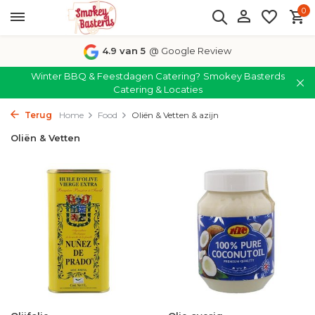
0
4.9 van 5
@ Google Review
Winter BBQ & Feestdagen Catering?
Smokey Basterds
Catering & Locaties
Terug
Home
Food
Oliën & Vetten & azijn
Oliën & Vetten