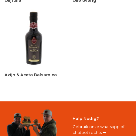
Olijfolie
Olie overig
Azijn & Aceto Balsamico
Hulp Nodig?
Gebruik onze whatsapp of
chatbot rechts ➡️