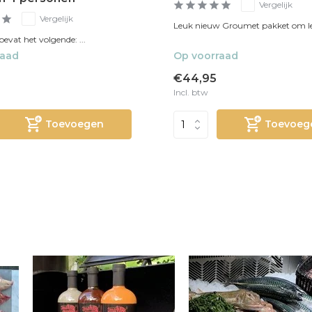
Vergelijk
Vergelijk
Leuk nieuw Groumet pakket om le
bevat het volgende: ...
raad
Op voorraad
€44,95
Incl. btw
Toevoegen
Toevoeg