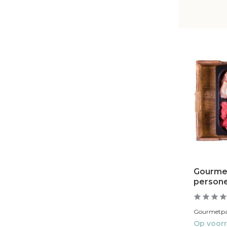
Gourmet
person
Gourmetpakk
Op voor