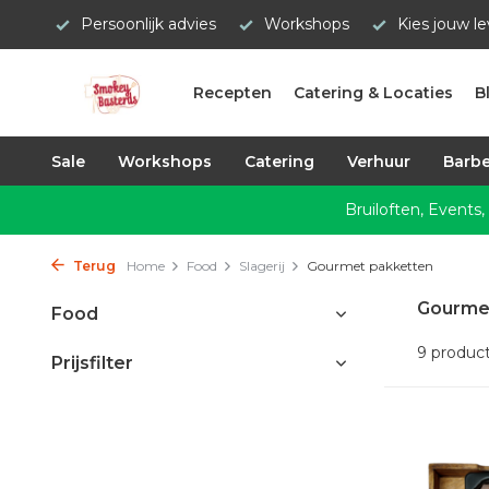
Persoonlijk advies
Workshops
Kies jouw l
Recepten
Catering & Locaties
B
Sale
Workshops
Catering
Verhuur
Barbe
Bruiloften, Events,
Terug
Home
Food
Slagerij
Gourmet pakketten
Gourme
Food
9 produc
Prijsfilter