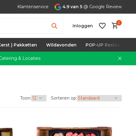
Klantenservice
4.9 van 5
@ Google Review
0
Inloggen
Kerst ) Pakketten
Wildavonden
POP-UP Restaurants
atering & Locaties
Account
aanmaken
Toon:
Sorteren op: