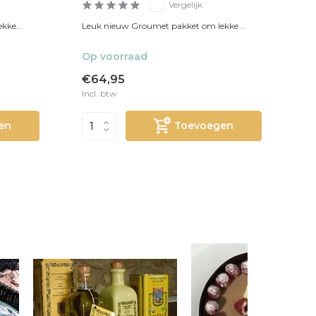
Vergelijk
kke...
Leuk nieuw Groumet pakket om lekke...
Op voorraad
€64,95
Incl. btw
en
Toevoegen