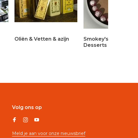
Oliën & Vetten & azijn
Smokey's Sweets &
Desserts
Volg ons op
Meld je aan voor onze nieuwsbrief