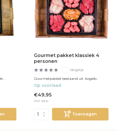
Gourmet pakket klassiek 4
personen
Vergelijk
e...
Gourmetpakket bestaand uit: kogelb...
Op voorraad
€49,95
Incl. btw
en
Toevoegen