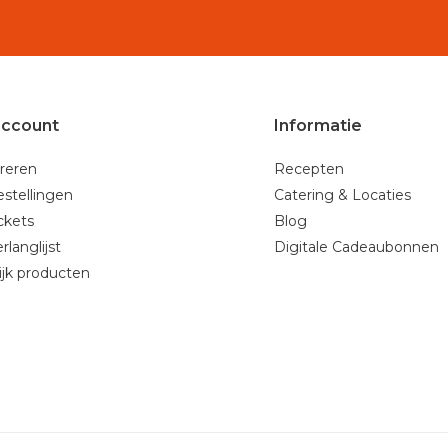
account
Informatie
reren
Recepten
estellingen
Catering & Locaties
ickets
Blog
rlanglijst
Digitale Cadeaubonnen
ijk producten