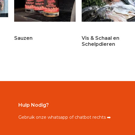
Sauzen
Vis & Schaal en
Schelpdieren
Hulp Nodig?
Gebruik onze whatsapp of chatbot rechts ➡️