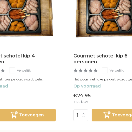
 schotel kip 4
Gourmet schotel kip 6
en
personen
Vergelijk
Vergelijk
 luxe pakket wordt gele...
Het gourmet luxe pakket wordt gel
raad
Op voorraad
€74,95
Incl. btw
Toevoegen
Toevoeg