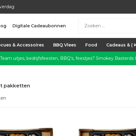
everdag
log
Digitale Cadeaubonnen
cues & Accessoires
BBQ Vlees
Food
Cadeaus & ( 
 Team uitjes, bedrijfsfeesten, BBQ's, feestjes?
Smokey Basterds C
t pakketten
ten