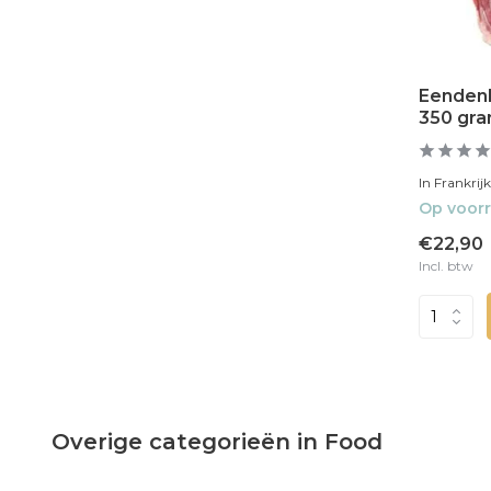
Eendenb
350 gr
In Frankrij
Op voor
€22,90
Incl. btw
Overige categorieën in Food