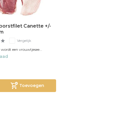
orstfilet Canette +/-
am
Vergelijk
k wordt een vrouwtjesee...
raad
Toevoegen