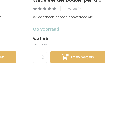
Wilde eendenbouten per kilo
Vergelijk
...
Wilde eenden hebben donkerrood vle...
Op voorraad
€21,95
Incl. btw
en
Toevoegen