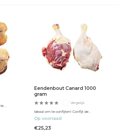
Eendenbout Canard 1000
gram
Vergelijk
e...
Ideaal om te confijten! Confijt de...
Op voorraad
€25,23