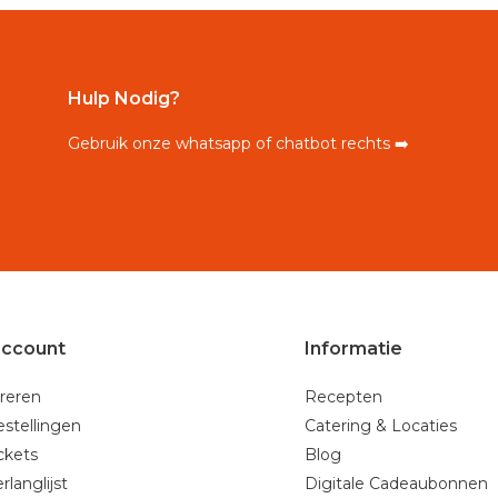
Hulp Nodig?
Gebruik onze whatsapp of chatbot rechts ➡️
account
Informatie
reren
Recepten
estellingen
Catering & Locaties
ickets
Blog
rlanglijst
Digitale Cadeaubonnen