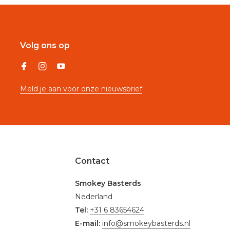
Volg ons op
Meld je aan voor onze nieuwsbrief
Contact
Smokey Basterds
Nederland
Tel:
+31 6 83654624
E-mail:
info@smokeybasterds.nl