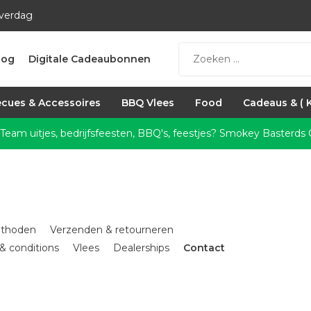
everdag
log
Digitale Cadeaubonnen
cues & Accessoires
BBQ Vlees
Food
Cadeaus & ( 
 Team uitjes, bedrijfsfeesten, BBQ's, feestjes?
Smokey Basterds C
ethoden
Verzenden & retourneren
& conditions
Vlees
Dealerships
Contact