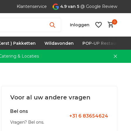
Klantenservice
4.9 van 5
@ Google Review
0
Inloggen
Kerst ) Pakketten
Wildavonden
POP-UP Restaurants
atering & Locaties
Account
aanmaken
Voor al uw andere vragen
Bel ons
+31 6 83654624
Vragen? Bel ons.