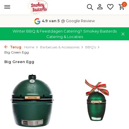
0
4.9 van 5
@ Google Review
Winter BBQ & Feestdagen Catering?
Smokey Basterds
Catering & Locaties
Terug
Home
Barbecues & Accessoires
BBQ's
Big Green Egg
Big Green Egg