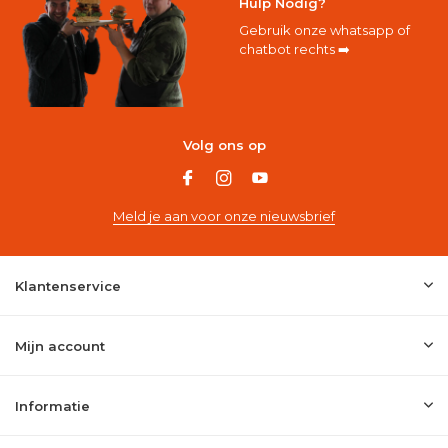
Hulp Nodig?
Gebruik onze whatsapp of
chatbot rechts ➡️
Volg ons op
Meld je aan voor onze nieuwsbrief
Klantenservice
Mijn account
Informatie