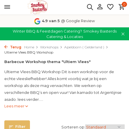
0
4.9 van 5
@ Google Review
Winter BBQ & Feestdagen Catering?
Smokey Basterds
Catering & Locaties
Terug
Home
Workshops
Apeldoorn ( Gelderland )
Ultieme Vlees BBQ Workshop
Barbecue Workshop thema "Ultiem Vlees"
Ultieme Vlees BBQ Workshop Dit is een workshop voor de
echte vleesliefhebber! Alles komt voorbij wat je bij een
workshop als deze mag verwachten. We werken op
verschillende BBQ’s en open vuur! Van kamado tot Argentijnse
asado. lees verder.....
Lees meer
Filter
Sorteren op: