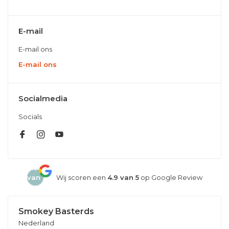
E-mail
E-mail ons
E-mail ons
Socialmedia
Socials
4.9
van
Wij scoren een
4.9 van 5
op Google Review
5
Smokey Basterds
Nederland