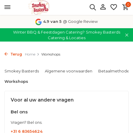
0
4.9 van 5
@ Google Review
Winter BBQ & Feestdagen Catering?
Smokey Basterds
Catering & Locaties
Terug
Home
Workshops
Smokey Basterds
Algemene voorwaarden
Betaalmethoden
Workshops
Voor al uw andere vragen
Bel ons
Vragen? Bel ons.
+31 6 83654624