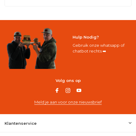
Hulp Nodig?
Gebruik onze whatsapp of
chatbot rechts ➡️
Volg ons op
Meld je aan voor onze nieuwsbrief
Klantenservice