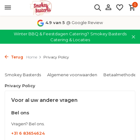
0
4.9 van 5
@ Google Review
Winter BBQ & Feestdagen Catering?
Smokey Basterds
Catering & Locaties
Terug
Home
Privacy Policy
Smokey Basterds
Algemene voorwaarden
Betaalmethoden
Privacy Policy
Voor al uw andere vragen
Bel ons
Vragen? Bel ons.
+31 6 83654624