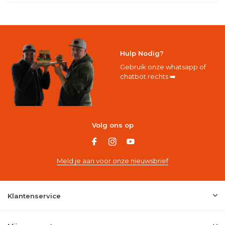
Hulp Nodig?
Gebruik onze whatsapp of
chatbot rechts ➡️
Volg ons op
Meld je aan voor onze nieuwsbrief
Klantenservice