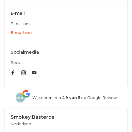
E-mail
E-mail ons
E-mail ons
Socialmedia
Socials
4.9
van
Wij scoren een
4.9 van 5
op Google Review
5
Smokey Basterds
Nederland