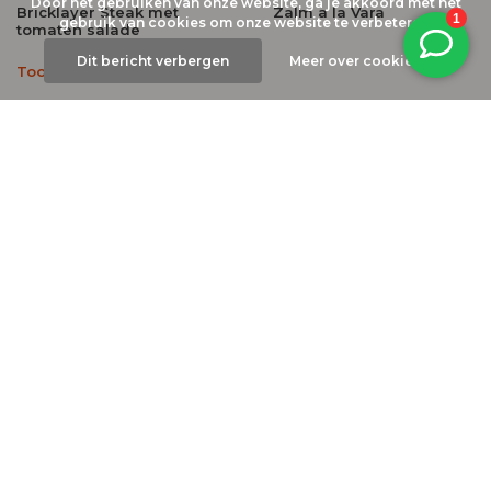
Door het gebruiken van onze website, ga je akkoord met het
Bricklayer Steak met
Zalm a la Vara
gebruik van cookies om onze website te verbeteren.
tomaten salade
Dit bericht verbergen
Meer over cookies »
Toon alle berichten
Categorieën
Koffie van Frans de Grebber
BBQ Kookboeken
Alle categorieën