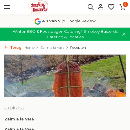
0
4.9 van 5
@ Google Review
Winter BBQ & Feestdagen Catering?
Smokey Basterds
Catering & Locaties
Terug
Home
Zalm a la Vara
Recepten
20 juli 2022
Zalm a la Vara
Zalm a la Vara