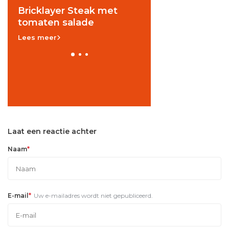
Bricklayer Steak met
Boboti met Zebra
tomaten salade
Lees meer
Lees meer
Laat een reactie achter
*
Naam
*
E-mail
Uw e-mailadres wordt niet gepubliceerd.