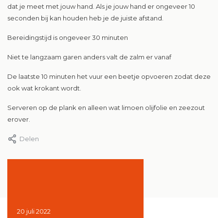
dat je meet met jouw hand. Als je jouw hand er ongeveer 10
seconden bij kan houden heb je de juiste afstand.
Bereidingstijd is ongeveer 30 minuten
Niet te langzaam garen anders valt de zalm er vanaf
De laatste 10 minuten het vuur een beetje opvoeren zodat deze
ook wat krokant wordt.
Serveren op de plank en alleen wat limoen olijfolie en zeezout
erover.
Delen
021
20 juli 2022
Door Onno Pel, 11 februari