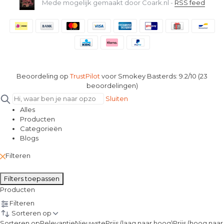
Mede mogelijk gemaakt door Coark.nl -
RSS feed
Beoordeling op
TrustPilot
voor Smokey Basterds: 9.2/10 (23
beoordelingen)
Sluiten
Alles
Producten
Categorieën
Blogs
Filteren
Filters toepassen
Producten
Filteren
Sorteren op
Sorteren op
Relevantie
Nieuwste
Prijs (laag naar hoog)
Prijs (hoog naar