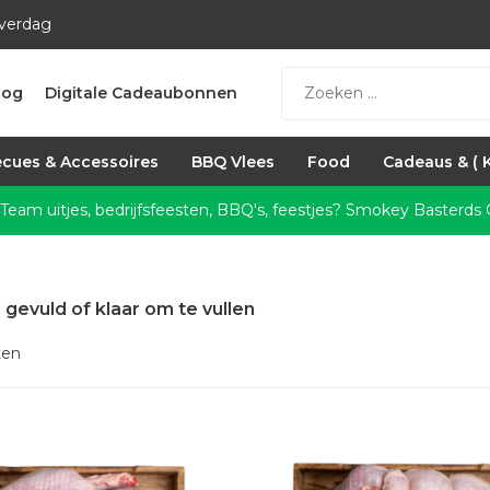
everdag
log
Digitale Cadeaubonnen
cues & Accessoires
BBQ Vlees
Food
Cadeaus & ( 
 Team uitjes, bedrijfsfeesten, BBQ's, feestjes?
Smokey Basterds C
 gevuld of klaar om te vullen
ten