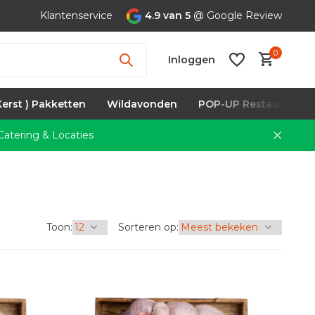
Klantenservice
4.9 van 5
@ Google Review
0
Inloggen
Kerst ) Pakketten
Wildavonden
POP-UP Restaurants
atering & Locaties
Account
aanmaken
Toon:
Sorteren op: