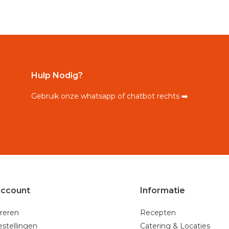
Hulp Nodig?
Gebruik onze whatsapp of chatbot rechts ➡️
account
Informatie
reren
Recepten
estellingen
Catering & Locaties