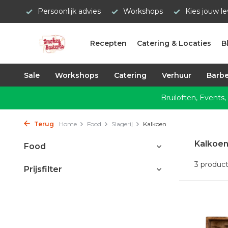
Persoonlijk advies
Workshops
Kies jouw l
Recepten
Catering & Locaties
B
Sale
Workshops
Catering
Verhuur
Barbe
Bruiloften, Events,
Terug
Home
Food
Slagerij
Kalkoen
Kalkoen
Food
3 produc
Prijsfilter