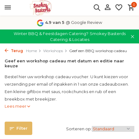
0
4.9 van 5
@ Google Review
Winter BBQ & Feestdagen Catering?
Smokey Basterds
Catering & Locaties
Terug
Home
Workshops
Geef een BBQ workshop cadeau
Geef een workshop cadeau met datum en editie naar
keuze
Bestel hier uw workshop cadeau voucher. U kunt kiezen voor
verzending per email of inpakken in 1 van onze cadeauboxen.
Een kleine giftbox met saus, rookchuncks en rub of een
breekbox met breekijzer.
Lees meer
Filter
Sorteren op: