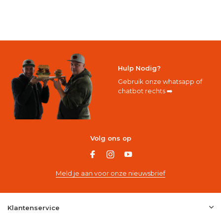
Hulp Nodig?
Gebruik onze whatsapp of
chatbot rechts ➡️
Volg ons op
Meld je aan voor onze nieuwsbrief
Klantenservice