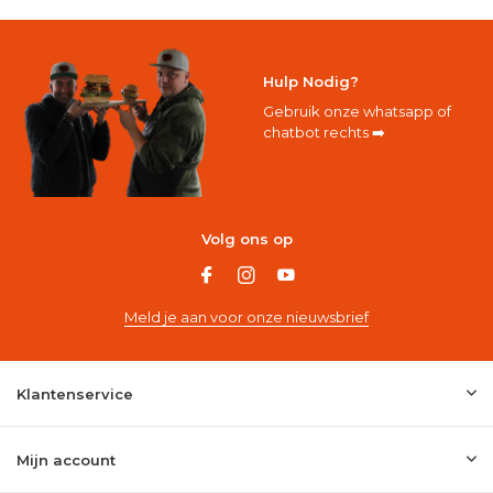
Hulp Nodig?
Gebruik onze whatsapp of
chatbot rechts ➡️
Volg ons op
Meld je aan voor onze nieuwsbrief
Klantenservice
Mijn account