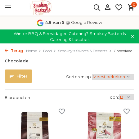
0
4.9 van 5
@ Google Review
Winter BBQ & Feestdagen Catering?
Smokey Basterds
Catering & Locaties
Terug
Home
Food
Smokey's Sweets & Desserts
Chocolade
Chocolade
Filter
Sorteren op:
Toon:
8 producten