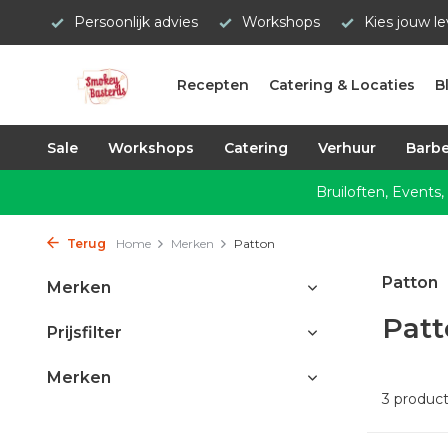
Persoonlijk advies
Workshops
Kies jouw l
Recepten
Catering & Locaties
B
Sale
Workshops
Catering
Verhuur
Barbe
Bruiloften, Events,
Terug
Home
Merken
Patton
Patton
Merken
Patt
Prijsfilter
Merken
3 produc