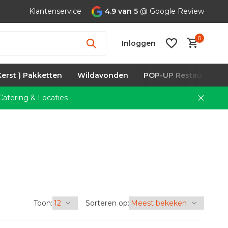
Klantenservice
4.9 van 5
@ Google Review
0
Inloggen
Kerst ) Pakketten
Wildavonden
POP-UP Restaurants
atering & Locaties
Account
aanmaken
Toon:
Sorteren op: