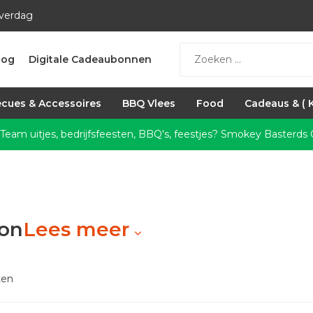
everdag
log
Digitale Cadeaubonnen
cues & Accessoires
BBQ Vlees
Food
Cadeaus & ( 
 Team uitjes, bedrijfsfeesten, BBQ's, feestjes?
Smokey Basterds C
on
Lees meer
ten