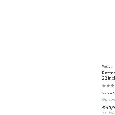
Patton
Patto
22 in
Met de P
Op voo
€49,9
Incl. btw