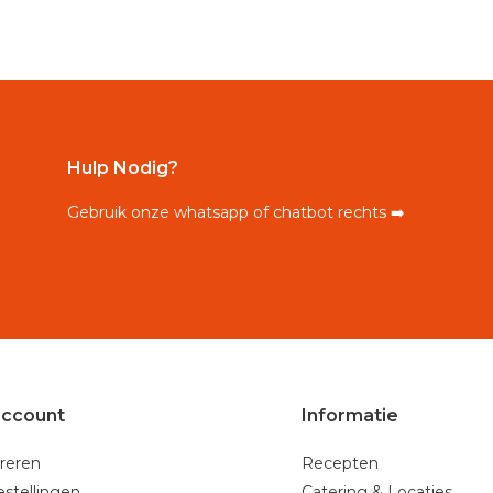
Hulp Nodig?
Gebruik onze whatsapp of chatbot rechts ➡️
account
Informatie
reren
Recepten
estellingen
Catering & Locaties