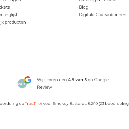
ickets
Blog
rlanglijst
Digitale Cadeaubonnen
ijk producten
4.9
Wij scoren een
4.9 van 5
op Google
van
Review
5
oordeling op
TrustPilot
voor Smokey Basterds: 9.2/10 (23 beoordeling