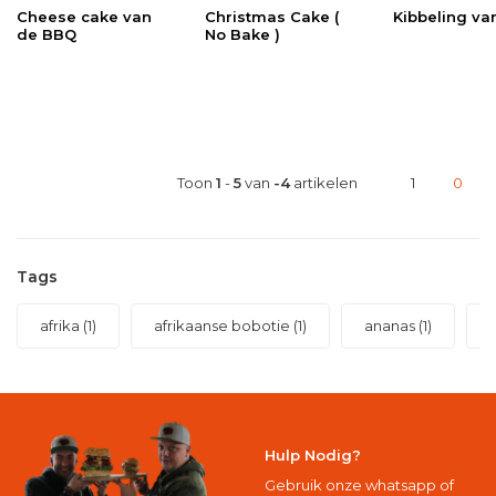
Cheese cake van
Christmas Cake (
Kibbeling va
de BBQ
No Bake )
Toon
1
-
5
van
-4
artikelen
1
0
Tags
afrika
(1)
afrikaanse bobotie
(1)
ananas
(1)
Hulp Nodig?
Gebruik onze whatsapp of