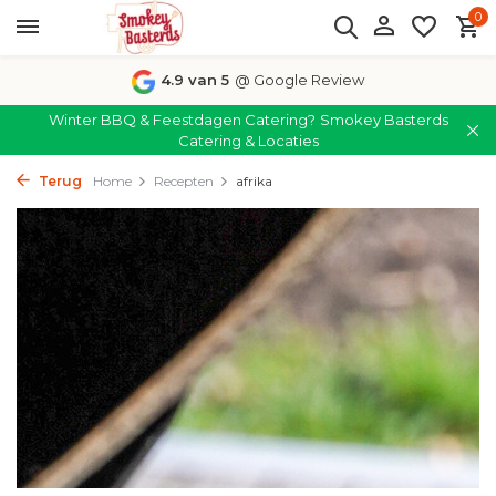
0
4.9 van 5
@ Google Review
Winter BBQ & Feestdagen Catering?
Smokey Basterds
Catering & Locaties
Terug
Home
Recepten
afrika