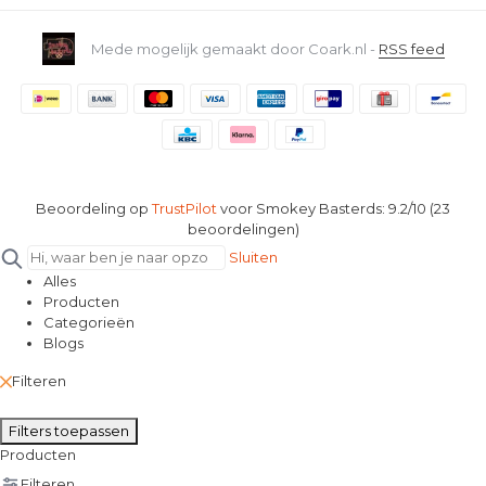
Mede mogelijk gemaakt door Coark.nl -
RSS feed
Beoordeling op
TrustPilot
voor Smokey Basterds: 9.2/10 (23
beoordelingen)
Sluiten
Alles
Producten
Categorieën
Blogs
Filteren
Filters toepassen
Producten
Filteren