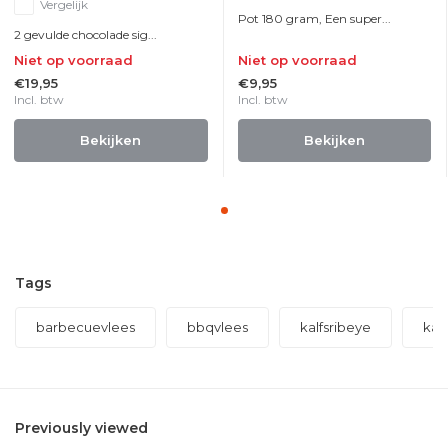
Vergelijk
Pot 180 gram, Een super...
2 gevulde chocolade sig...
Niet op voorraad
Niet op voorraad
€19,95
€9,95
Incl. btw
Incl. btw
Bekijken
Bekijken
Tags
barbecuevlees
bbqvlees
kalfsribeye
kal
Previously viewed