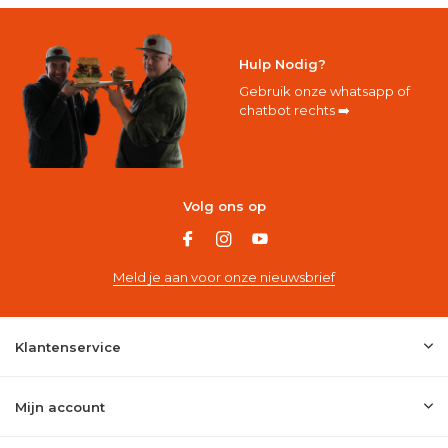
Hulp Nodig?
Gebruik onze whatsapp of
chatbot rechts ➡️
Volg ons op
Meld je aan voor onze nieuwsbrief
Klantenservice
Mijn account