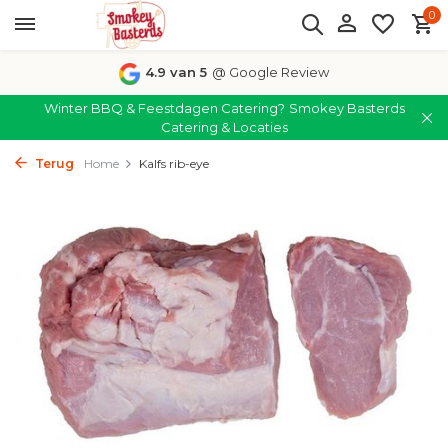
0
4.9 van 5
@ Google Review
Winter BBQ & Feestdagen Catering?
Smokey Basterds
Catering & Locaties
Terug
Home
Kalfs rib-eye