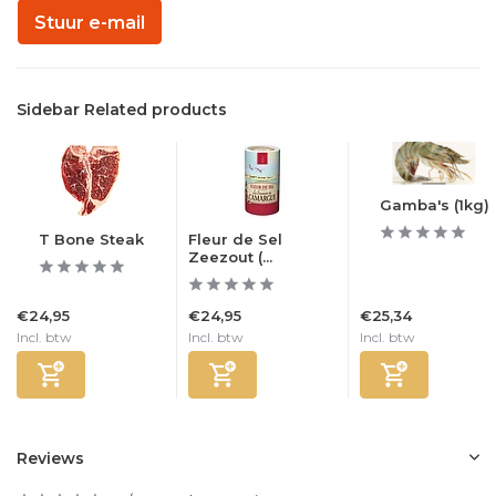
Stuur e-mail
Sidebar Related products
Gamba's (1kg)
T Bone Steak
Fleur de Sel
Zeezout (...
€24,95
€24,95
€25,34
Incl. btw
Incl. btw
Incl. btw
Reviews