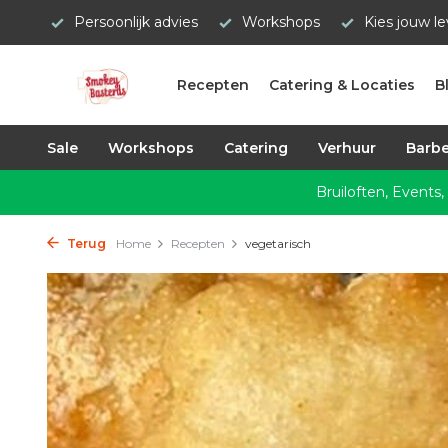
Persoonlijk advies
Workshops
Kies jouw l
Recepten
Catering & Locaties
B
Sale
Workshops
Catering
Verhuur
Barbe
Bruiloften, Events,
Terug
Home
Recepten
vegetarisch