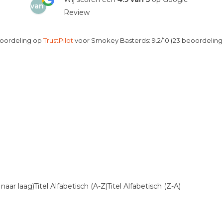
van
Review
5
oordeling op
TrustPilot
voor Smokey Basterds: 9.2/10 (23 beoordeling
 naar laag)
Titel Alfabetisch (A-Z)
Titel Alfabetisch (Z-A)