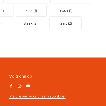
g
(1)
knol
(1)
mash
(1)
1)
steak
(2)
taart
(2)
Volg ons op
Meld je aan voor onze nieuwsbrief