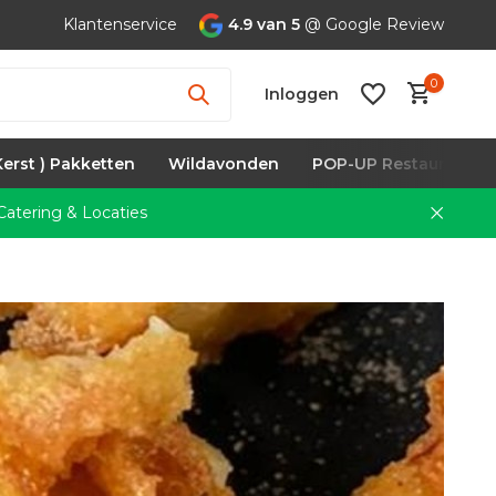
Klantenservice
4.9 van 5
@ Google Review
0
Inloggen
Kerst ) Pakketten
Wildavonden
POP-UP Restaurants
atering & Locaties
Account
aanmaken