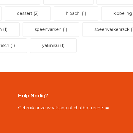
dessert
(2)
hibachi
(1)
kibbelin
en
(1)
speenvarken
(1)
speenvarkenrack
(
risch
(1)
yakiniku
(1)
Hulp Nodig?
Gebruik onze whatsapp of chatbot rechts ➡️