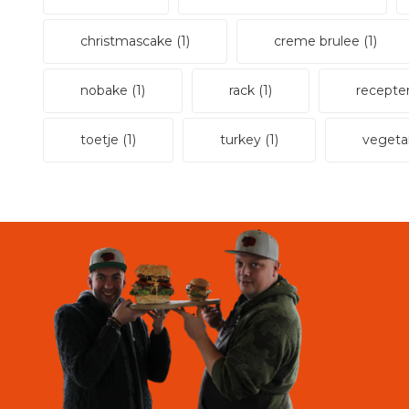
christmascake
(1)
creme brulee
(1)
nobake
(1)
rack
(1)
recept
toetje
(1)
turkey
(1)
vegeta