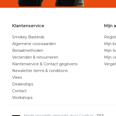
Klantenservice
Mijn 
Smokey Basterds
Regist
Algemene voorwaarden
Mijn b
Betaalmethoden
Mijn t
Verzenden & retourneren
Mijn ve
Klantenservice & Contact gegevens
Vergel
Newsletter terms & conditions
Vlees
Dealerships
Contact
Workshops
Mede mogelijk gemaakt door Coark.nl -
RSS