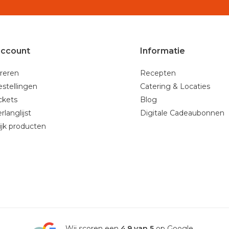
account
Informatie
reren
Recepten
estellingen
Catering & Locaties
ickets
Blog
rlanglijst
Digitale Cadeaubonnen
ijk producten
4.9
Wij scoren een
4.9 van 5
op Google