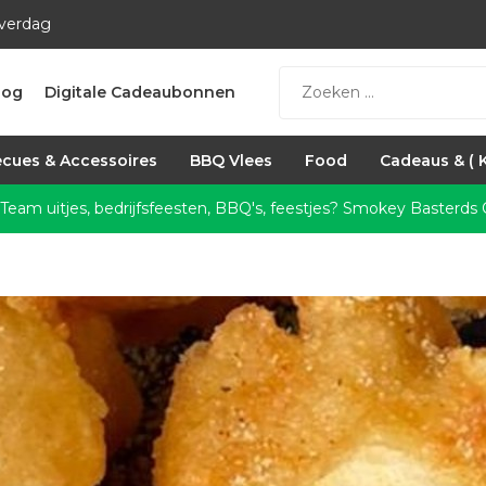
everdag
log
Digitale Cadeaubonnen
cues & Accessoires
BBQ Vlees
Food
Cadeaus & ( 
 Team uitjes, bedrijfsfeesten, BBQ's, feestjes?
Smokey Basterds C