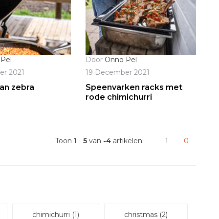
Pel
Door
Onno Pel
er 2021
19 December 2021
an zebra
Speenvarken racks met
rode chimichurri
Toon
1
-
5
van
-4
artikelen
1
0
chimichurri
(1)
christmas
(2)