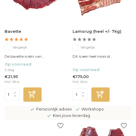
Bavette
Lamsrug (heel +/- 7kg)
Vergelijk
Vergelijk
De bavette is één van...
Dit is een heel mooi st...
Op voorraad
Op voorraad
2 dag
€21,95
€175,00
Incl. btw
Incl. btw
Persoonlijk advies
Workshops
Kies jouw leverdag