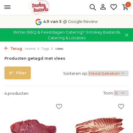
0
4.9 van 5
@ Google Review
Winter BBQ & Feestdagen Catering?
Smokey Basterds
Catering & Locaties
Terug
Home
Tags
vlees
Producten getagd met vlees
Filter
Sorteren op:
Toon:
4 producten