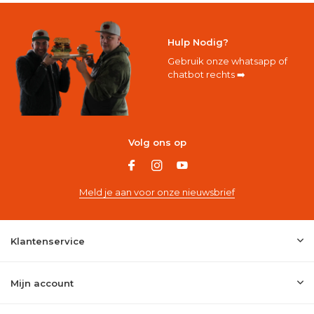
Hulp Nodig?
Gebruik onze whatsapp of
chatbot rechts ➡️
Volg ons op
Meld je aan voor onze nieuwsbrief
Klantenservice
Mijn account