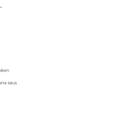
"
ikken
ina saus