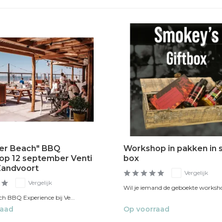
er Beach" BBQ
Workshop in pakken in 
p 12 september Venti
box
Zandvoort
Vergelijk
Vergelijk
Wil je iemand de geboekte worksho
h BBQ Experience bij Ve...
raad
Op voorraad