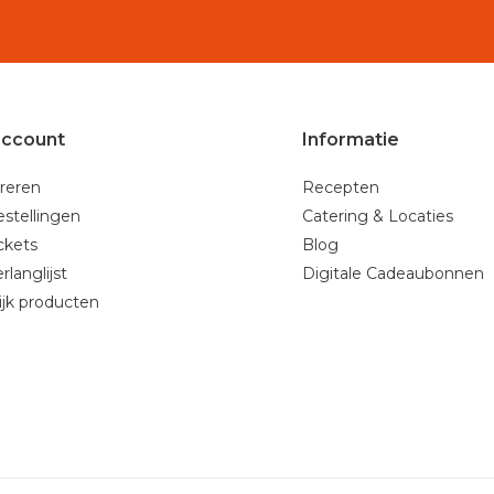
account
Informatie
reren
Recepten
estellingen
Catering & Locaties
ickets
Blog
rlanglijst
Digitale Cadeaubonnen
ijk producten