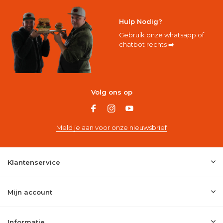
Hulp Nodig?
Gebruik onze whatsapp of
chatbot rechts ➡️
Volg ons op
Meld je aan voor onze nieuwsbrief
Klantenservice
Mijn account
Informatie