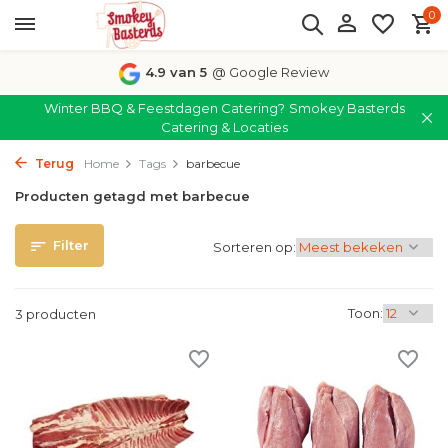
0
4.9 van 5
@ Google Review
Winter BBQ & Feestdagen Catering?
Smokey Basterds
Catering & Locaties
Terug
Home
Tags
barbecue
Producten getagd met barbecue
Filter
Sorteren op:
Toon:
3 producten