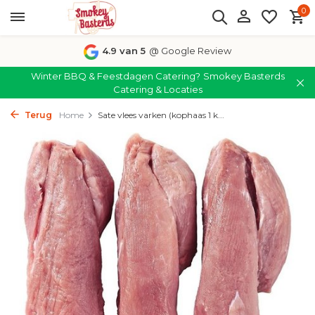
0
4.9 van 5
@ Google Review
Winter BBQ & Feestdagen Catering?
Smokey Basterds
Catering & Locaties
Terug
Home
Sate vlees varken (kophaas 1 k...