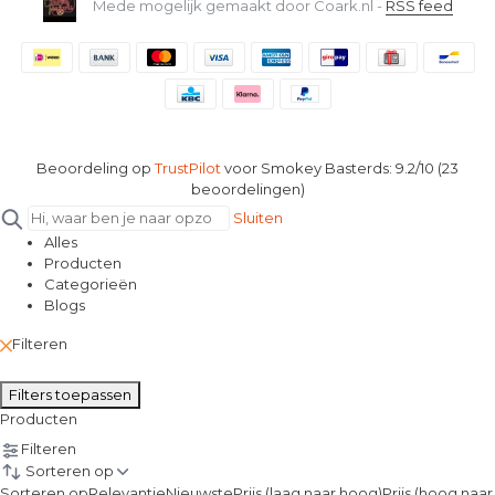
Mede mogelijk gemaakt door Coark.nl -
RSS feed
Beoordeling op
TrustPilot
voor Smokey Basterds: 9.2/10 (23
beoordelingen)
Sluiten
Alles
Producten
Categorieën
Blogs
Filteren
Filters toepassen
Producten
Filteren
Sorteren op
Sorteren op
Relevantie
Nieuwste
Prijs (laag naar hoog)
Prijs (hoog naar