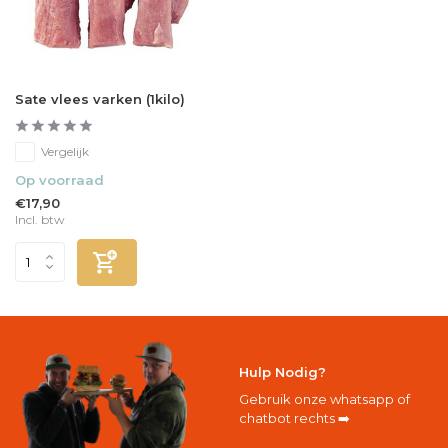
Sate vlees varken (1kilo)
Vergelijk
Op voorraad
€17,90
Incl. btw
Hulp Nodig?
Gebruik onze whatsapp of
chatbot rechts ➡️