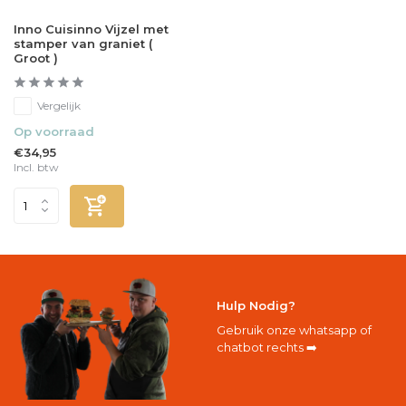
Inno Cuisinno Vijzel met
stamper van graniet (
Groot )
Vergelijk
Op voorraad
€34,95
Incl. btw
Hulp Nodig?
Gebruik onze whatsapp of
chatbot rechts ➡️