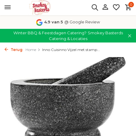
0
4.9 van 5
@ Google Review
Winter BBQ & Feestdagen Catering?
Smokey Basterds
Catering & Locaties
Terug
Home
Inno Cuisinno Vijzel met stamp...