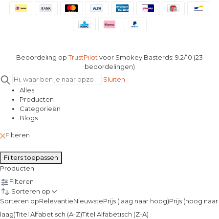
Beoordeling op
TrustPilot
voor Smokey Basterds: 9.2/10 (23
beoordelingen)
Sluiten
Alles
Producten
Categorieën
Blogs
Filteren
Filters toepassen
Producten
Filteren
Sorteren op
Sorteren op
Relevantie
Nieuwste
Prijs (laag naar hoog)
Prijs (hoog naar
laag)
Titel Alfabetisch (A-Z)
Titel Alfabetisch (Z-A)