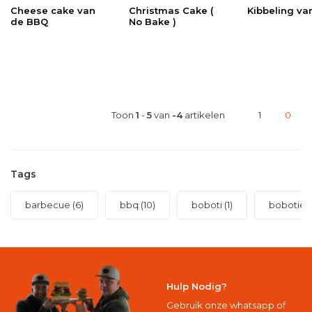
Cheese cake van
Christmas Cake (
Kibbeling va
de BBQ
No Bake )
Toon
1
-
5
van
-4
artikelen
1
0
Tags
barbecue
(6)
bbq
(10)
boboti
(1)
bobotie
(
Hulp Nodig?
Gebruik onze whatsapp of