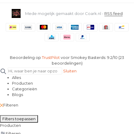
Mede mogelijk gemaakt door Coark.nl -
RSS feed
Beoordeling op
TrustPilot
voor Smokey Basterds: 9.2/10 (23
beoordelingen)
Sluiten
Alles
Producten
Categorieën
Blogs
Filteren
Filters toepassen
Producten
Filteren