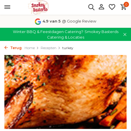
0
4.9 van 5
@ Google Review
Winter BBQ & Feestdagen Catering?
Smokey Basterds
Catering & Locaties
Terug
Home
Recepten
turkey