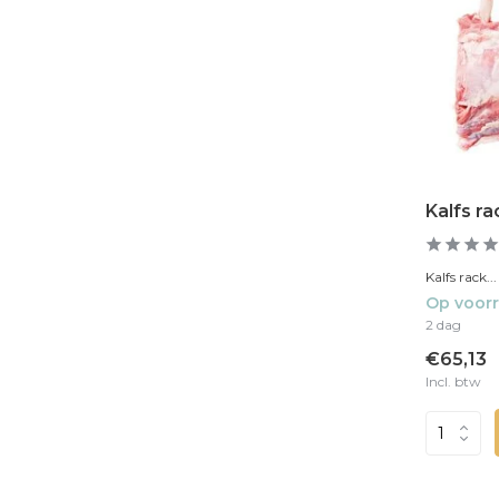
Kalfs r
Kalfs rack...
Op voor
2 dag
€65,13
Incl. btw