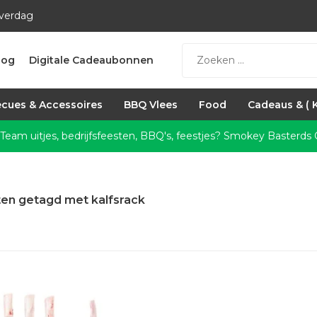
everdag
log
Digitale Cadeaubonnen
cues & Accessoires
BBQ Vlees
Food
Cadeaus & ( 
 Team uitjes, bedrijfsfeesten, BBQ's, feestjes?
Smokey Basterds C
en getagd met kalfsrack