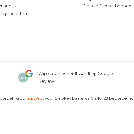
rlanglijst
Digitale Cadeaubonnen
ijk producten
4.9
Wij scoren een
4.9 van 5
op Google
van
Review
5
oordeling op
TrustPilot
voor Smokey Basterds: 9.2/10 (23 beoordeling