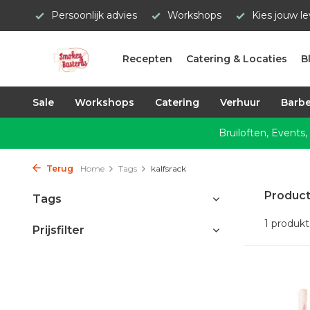
Persoonlijk advies
Workshops
Kies jouw l
Recepten
Catering & Locaties
B
Sale
Workshops
Catering
Verhuur
Barbe
Bruiloften, Events,
Terug
Home
Tags
kalfsrack
Product
Tags
1 produkt
Prijsfilter