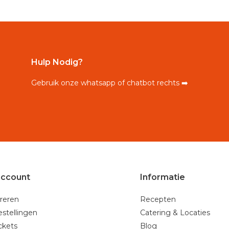
Hulp Nodig?
Gebruik onze whatsapp of chatbot rechts ➡️
account
Informatie
reren
Recepten
estellingen
Catering & Locaties
ickets
Blog