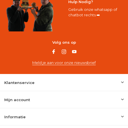
Hulp Nodig?
Gebruik onze whatsapp of
chatbot rechts ➡️
Volg ons op
Meld je aan voor onze nieuwsbrief
Klantenservice
Mijn account
Informatie