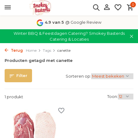
0
4.9 van 5
@ Google Review
Winter BBQ & Feestdagen Catering?
Smokey Basterds
Catering & Locaties
Terug
Home
Tags
canette
Producten getagd met canette
Filter
Sorteren op:
Toon:
1 produkt