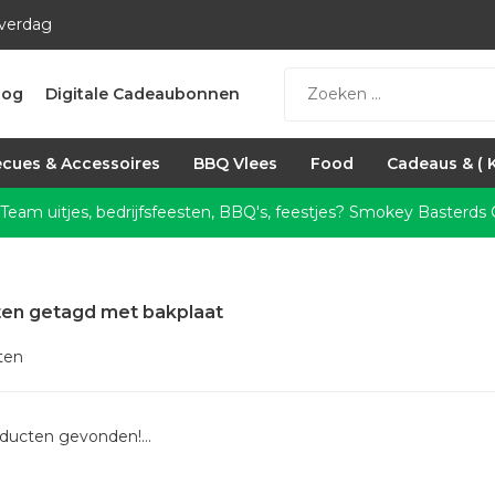
everdag
log
Digitale Cadeaubonnen
cues & Accessoires
BBQ Vlees
Food
Cadeaus & ( 
 Team uitjes, bedrijfsfeesten, BBQ's, feestjes?
Smokey Basterds C
en getagd met bakplaat
ten
ducten gevonden!...