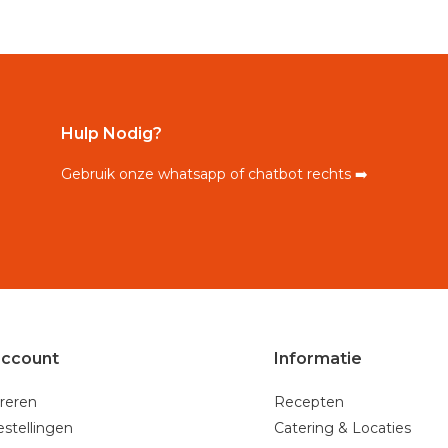
Hulp Nodig?
Gebruik onze whatsapp of chatbot rechts ➡️
account
Informatie
reren
Recepten
estellingen
Catering & Locaties