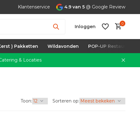
Klantenservice
4.9 van 5
@ Google Review
0
Inloggen
Kerst ) Pakketten
Wildavonden
POP-UP Restaurants
atering & Locaties
Account
aanmaken
Toon:
Sorteren op: