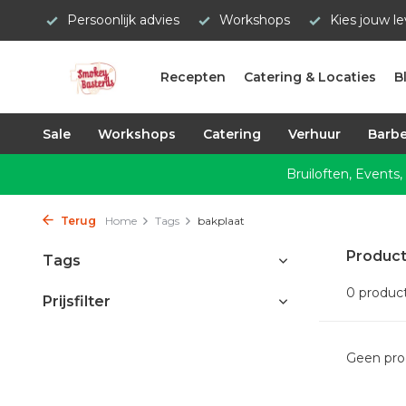
Persoonlijk advies
Workshops
Kies jouw l
Recepten
Catering & Locaties
B
Sale
Workshops
Catering
Verhuur
Barbe
Bruiloften, Events,
Terug
Home
Tags
bakplaat
Product
Tags
0 produc
Prijsfilter
Geen pro