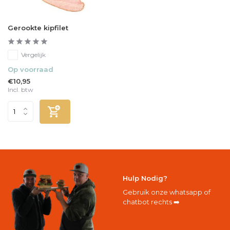
Gerookte kipfilet
Vergelijk
Op voorraad
€10,95
Incl. btw
Hulp Nodig?
Gebruik onze whatsapp of
chatbot rechts ➡️