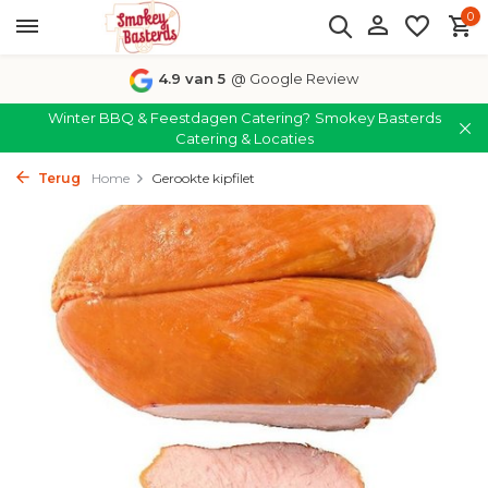
0
4.9 van 5
@ Google Review
Winter BBQ & Feestdagen Catering?
Smokey Basterds
Catering & Locaties
Terug
Home
Gerookte kipfilet