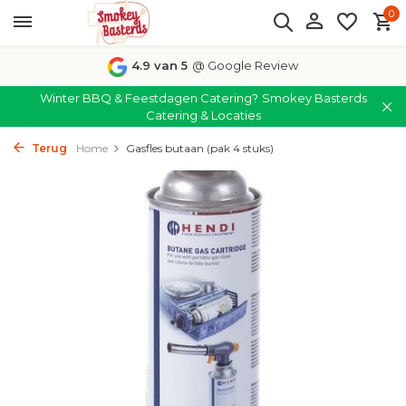
0
4.9 van 5
@ Google Review
Winter BBQ & Feestdagen Catering?
Smokey Basterds
Catering & Locaties
Terug
Home
Gasfles butaan (pak 4 stuks)