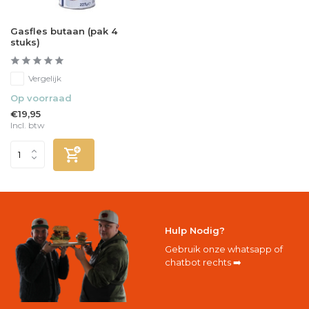
Gasfles butaan (pak 4
stuks)
Vergelijk
Op voorraad
€19,95
Incl. btw
Hulp Nodig?
Gebruik onze whatsapp of
chatbot rechts ➡️