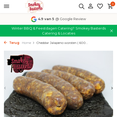
0
4.9 van 5
@ Google Review
Winter BBQ & Feestdagen Catering?
Smokey Basterds
Catering & Locaties
Terug
Home
Cheddar Jalapeno worsten ( 600...