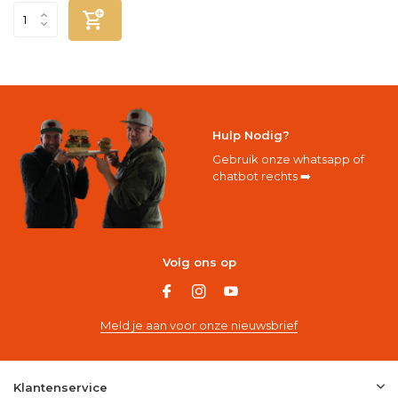
Hulp Nodig?
Gebruik onze whatsapp of
chatbot rechts ➡️
Volg ons op
Meld je aan voor onze nieuwsbrief
Klantenservice