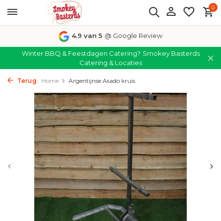
0
4.9 van 5
@ Google Review
Winter BBQ & Feestdagen Catering?
Smokey Basterds
Catering & Locaties
Terug
Home
Argentijnse Asado kruis