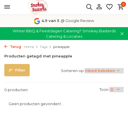
0
4.9 van 5
@ Google Review
Winter BBQ & Feestdagen Catering?
Smokey Basterds
Catering & Locaties
Terug
Home
Tags
pineapple
Producten getagd met pineapple
Filter
Sorteren op:
Toon:
0 producten
Geen producten gevonden!...