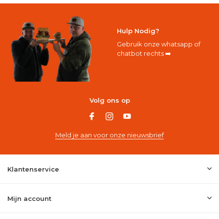
Hulp Nodig?
Gebruik onze whatsapp of
chatbot rechts ➡️
Volg ons op
Meld je aan voor onze nieuwsbrief
Klantenservice
Mijn account