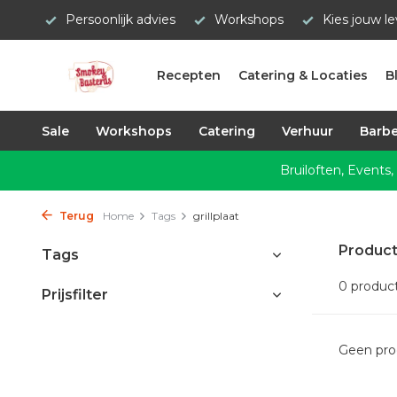
Persoonlijk advies
Workshops
Kies jouw l
Recepten
Catering & Locaties
B
Sale
Workshops
Catering
Verhuur
Barbe
Bruiloften, Events,
Terug
Home
Tags
grillplaat
Product
Tags
0 produc
Prijsfilter
Geen pro