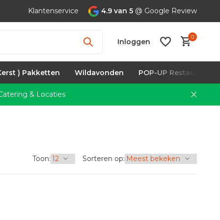
Klantenservice
4.9 van 5
@ Google Review
0
Inloggen
Kerst ) Pakketten
Wildavonden
POP-UP Restaurants
atering & Locaties
Account
aanmaken
Toon:
Sorteren op: