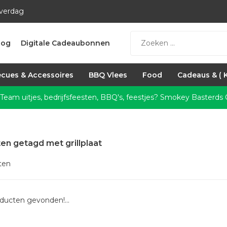
everdag
log
Digitale Cadeaubonnen
cues & Accessoires
BBQ Vlees
Food
Cadeaus & ( 
 Team uitjes, bedrijfsfeesten, BBQ's, feestjes?
Smokey Basterds C
en getagd met grillplaat
ten
ducten gevonden!...