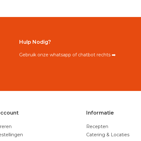
Hulp Nodig?
Gebruik onze whatsapp of chatbot rechts ➡️
account
Informatie
reren
Recepten
estellingen
Catering & Locaties