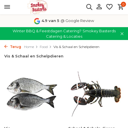
0
4.9 van 5
@ Google Review
Winter BBQ & Feestdagen Catering?
Smokey Basterds
Catering & Locaties
Terug
Home
Food
Vis & Schaal en Schelpdieren
Vis & Schaal en Schelpdieren