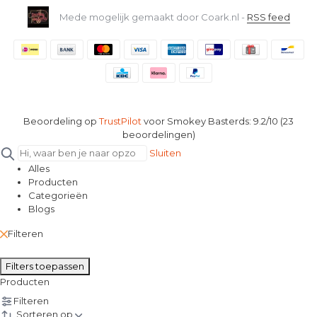
Mede mogelijk gemaakt door Coark.nl -
RSS feed
Beoordeling op
TrustPilot
voor Smokey Basterds: 9.2/10 (23
beoordelingen)
Sluiten
Alles
Producten
Categorieën
Blogs
Filteren
Filters toepassen
Producten
Filteren
Sorteren op