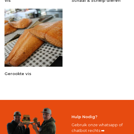
Vis
Schaal & Schelp dieren
Gerookte vis
Hulp Nodig?
Gebruik onze whatsapp of
chatbot rechts ➡️