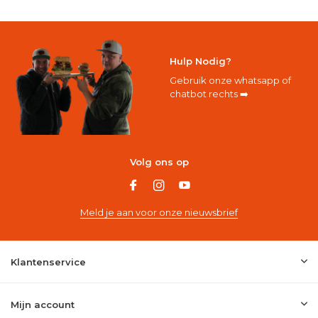
Hulp Nodig?
Gebruik onze whatsapp of
chatbot rechts ➡️
Volg ons op
Meld je aan voor onze nieuwsbrief
Klantenservice
Mijn account