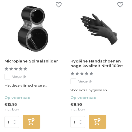
Microplane Spiraalsnijder
Hygiëne Handschoenen
hoge kwaliteit Nitril 100st
Vergelijk
Vergelijk
Met deze vlijmscherpe e...
Voor extra hygiëne en ...
Op voorraad
Op voorraad
€15,95
€8,95
Incl. btw
Incl. btw