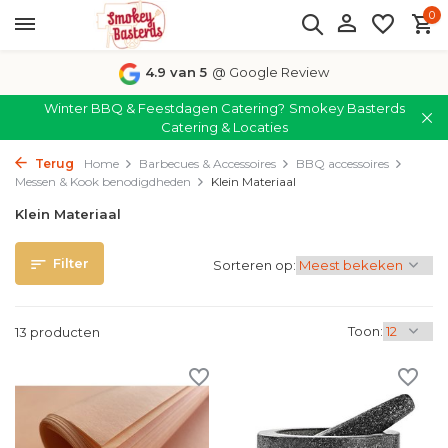
0
4.9 van 5
@ Google Review
Winter BBQ & Feestdagen Catering?
Smokey Basterds
Catering & Locaties
Terug
Home
Barbecues & Accessoires
BBQ accessoires
Messen & Kook benodigdheden
Klein Materiaal
Klein Materiaal
Filter
Sorteren op:
Toon:
13 producten