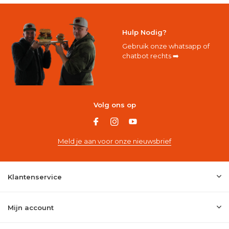
Hulp Nodig?
Gebruik onze whatsapp of
chatbot rechts ➡️
Volg ons op
Meld je aan voor onze nieuwsbrief
Klantenservice
Mijn account