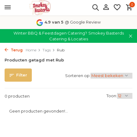
0
4.9 van 5
@ Google Review
Winter BBQ & Feestdagen Catering?
Smokey Basterds
Catering & Locaties
Terug
Home
Tags
Rub
Producten getagd met Rub
Filter
Sorteren op:
Toon:
0 producten
Geen producten gevonden!...